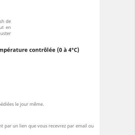
sh de
ut en
guster
mpérature contrôlée
(0 à 4°C)
pédiées le jour même.
ent par un lien que vous recevrez par email ou