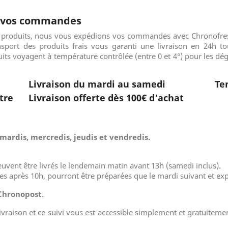
s vos commandes
os produits, nous vous expédions vos commandes avec Chronofre
nsport des produits frais vous garanti une livraison en 24h to
uits voyagent à température contrôlée (entre 0 et 4°) pour les dé
Livraison
du mardi au samedi
Te
tre
Livraison offerte
dès 100€ d'achat
 mardis, mercredis, jeudis et vendredis.
vent être livrés le lendemain matin avant 13h (samedi inclus).
s après 10h, pourront être préparées que le mardi suivant et ex
Chronopost
.
r livraison et ce suivi vous est accessible simplement et gratuitem
.